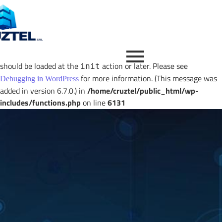
Notice
: Function _load_textdomain_just_in_time was called
incorrectly
. Translation loading for the
image-optimization
domain was triggered too early. This is usually an indicator for
some code in the plugin or theme running too early. Translations
should be loaded at the
action or later. Please see
init
for more information. (This message was
Debugging in WordPress
added in version 6.7.0.) in
/home/cruztel/public_html/wp-
includes/functions.php
on line
6131